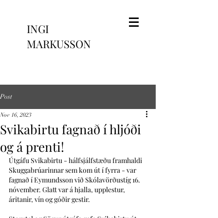
INGI
MARKUSSON
Post
Nov 16, 2023
Svikabirtu fagnað í hljóði
og á prenti!
Útgáfu Svikabirtu - hálfsjálfstæðu framhaldi 
Skuggabrúarinnar sem kom út í fyrra - var 
fagnað í Eymundsson við Skólavörðustíg 16. 
nóvember. Glatt var á hjalla, upplestur, 
áritanir, vín og góðir gestir. 