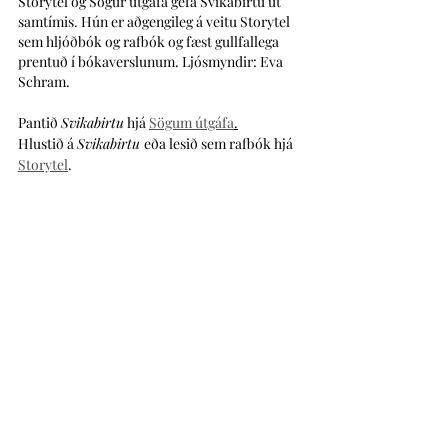
Storytel og Sögur útgáfa gefa Svikabirtu út 
samtímis. Hún er aðgengileg á veitu Storytel 
sem hljóðbók og rafbók og fæst gullfallega 
prentuð í bókaverslunum. Ljósmyndir: Eva 
Schram.
Pantið 
Svikabirtu
 hjá 
Sögum útgáfa
.
Hlustið á 
Svikabirtu 
eða lesið sem rafbók hjá 
Storytel
.